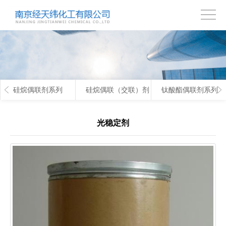
首
页
关
于
产
硅烷偶联剂系列
硅烷偶联（交联）剂
钛酸酯偶联剂系列
我
品
技
们
中
术
联
光稳定剂
心
支
系
持
我
们