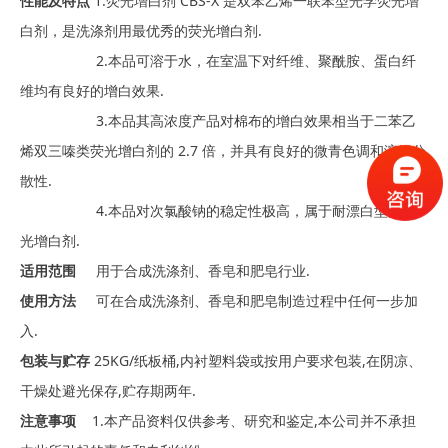
性能及特点
1.荧光增白剂 CBS-X 是双苯乙烯一联苯型光学荧光增
白剂，是洗涤剂用最优秀的荧光增白剂.
2.本品可溶于水，在室温下对纤维、聚酰胺、蛋白纤
维均有良好的增白效果.
3.本品其高浓度产品对棉布的增白效果相当于二苯乙
烯双三嗪类荧光增白剂的 2.7 倍，并具有良好的微青色调和溶解分
散性.
4.本品对次氯酸钠的稳定性极高，属于耐漂白型的荧
光增白剂.
适用范围
用于合成洗涤剂、香皂和肥皂行业.
使用方法
可在合成洗涤剂、香皂和肥皂制造过程中任何一步加
入.
包装与贮存
25KG/纸板桶,内衬塑料袋或按用户要求包装,在阴凉、
干燥处避光保存,贮存期两年.
注意事项
1.本产品资料仅供参考、研究和鉴定,本公司并不承担