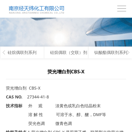
首
页
关
于
产
硅烷偶联剂系列
硅烷偶联（交联）剂
钛酸酯偶联剂系列
我
品
技
们
中
术
联
荧光增白剂CBS-X
心
支
系
荧光增白剂 CBS-X
持
我
CAS NO.
27344-41-8
技术指标
外 观 淡黄色或乳白色结晶粉末
们
溶 解 性 可溶于水、醇、醚，DMF等
荧光色调 微青色调