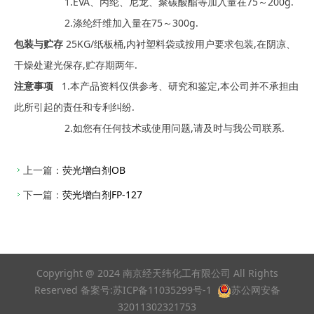
1.EVA、丙纶、尼龙、聚碳酸酯等加入量在75～200g.
2.涤纶纤维加入量在75～300g.
包装与贮存
25KG/纸板桶,内衬塑料袋或按用户要求包装,在阴凉、
干燥处避光保存,贮存期两年.
注意事项
1.本产品资料仅供参考、研究和鉴定,本公司并不承担由
此所引起的责任和专利纠纷.
2.如您有任何技术或使用问题,请及时与我公司联系.
上一篇：
荧光增白剂OB
下一篇：
荧光增白剂FP-127
Copyright @ 2024 南京经天纬化工有限公司 All Rights
Reserved 备案号:
苏ICP备11035299号-1
苏公网安备
32011302321753