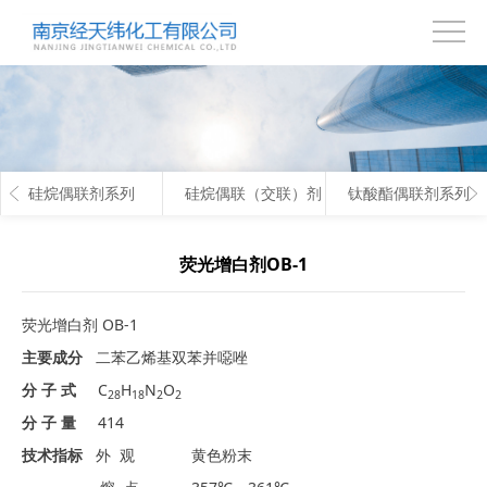
首
页
关
于
产
硅烷偶联剂系列
硅烷偶联（交联）剂
钛酸酯偶联剂系列
我
品
技
们
中
术
联
荧光增白剂OB-1
心
支
系
荧光增白剂 OB-1
持
我
主要成分
二苯乙烯基双苯并噁唑
分 子 式
C
H
N
O
28
18
2
2
们
分 子 量
414
技术指标
外 观 黄色粉末