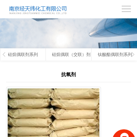
首
页
关
于
产
硅烷偶联剂系列
硅烷偶联（交联）剂
钛酸酯偶联剂系列
我
品
技
们
中
术
联
抗氧剂
心
支
系
持
我
们