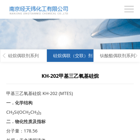
首
页
关
于
产
硅烷偶联剂系列
硅烷偶联（交联）剂
钛酸酯偶联剂系列
我
品
技
们
中
术
联
KH-202甲基三乙氧基硅烷
心
支
系
甲基三乙氧基硅烷 KH-202 (MTES)
持
我
一．化学结构
CH
Si(OCH
CH
)
3
2
3
3
们
二．物化性质及指标
分子量：178.56