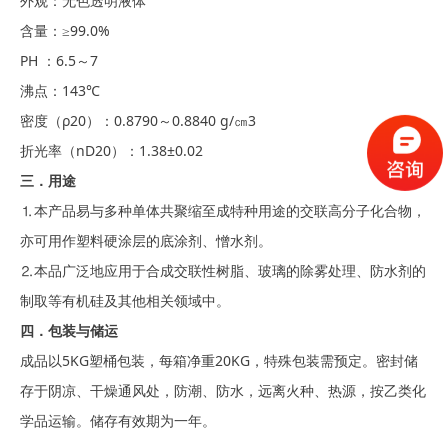
外观：无色透明液体
含量：≥99.0%
PH ：6.5～7
沸点：143℃
密度（ρ20）：0.8790～0.8840 g/㎝3
折光率（nD20）：1.38±0.02
三．用途
⒈本产品易与多种单体共聚缩至成特种用途的交联高分子化合物，
亦可用作塑料硬涂层的底涂剂、憎水剂。
⒉本品广泛地应用于合成交联性树脂、玻璃的除雾处理、防水剂的
制取等有机硅及其他相关领域中。
四．包装与储运
成品以5KG塑桶包装，每箱净重20KG，特殊包装需预定。密封储
存于阴凉、干燥通风处，防潮、防水，远离火种、热源，按乙类化
学品运输。储存有效期为一年。